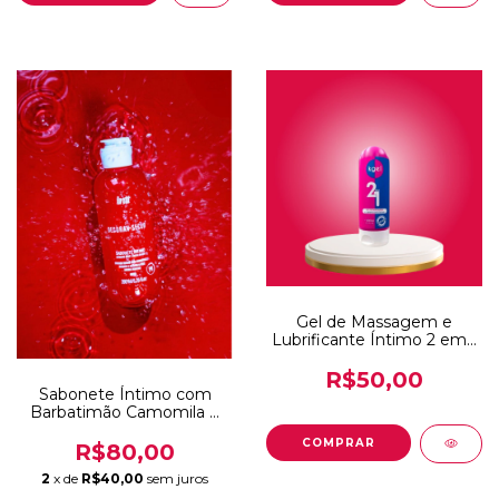
Gel de Massagem e
Lubrificante Íntimo 2 em 1
200ml - Kgel
R$50,00
Sabonete Íntimo com
Barbatimão Camomila e
D-pantenol 200ml Linha
Deborah Secco Intt
R$80,00
2
x de
R$40,00
sem juros