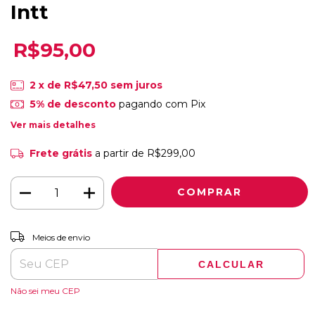
Intt
R$95,00
2
x de
R$47,50
sem juros
5% de desconto
pagando com Pix
Ver mais detalhes
Frete grátis
a partir de
R$299,00
ALTERAR CEP
Entregas para o CEP:
Meios de envio
CALCULAR
Não sei meu CEP