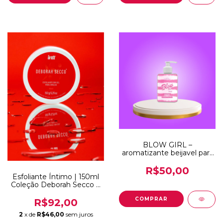
BLOW GIRL –
aromatizante beijavel para
virilha – hot flowers –
320ml
R$50,00
Esfoliante Íntimo | 150ml
Coleção Deborah Secco e
Intt
R$92,00
2
x de
R$46,00
sem juros