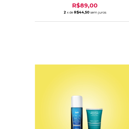
R$89,00
2
x de
R$44,50
sem juros