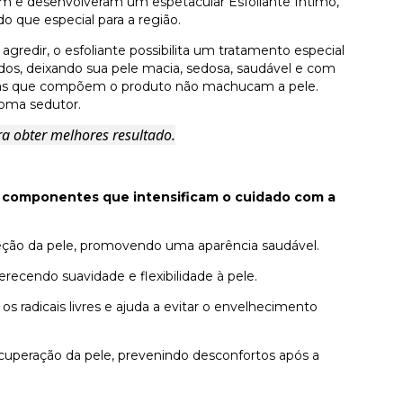
am e desenvolveram um espetacular Esfoliante Íntimo,
 que especial para a região.
redir, o esfoliante possibilita um tratamento especial
vados, deixando sua pele macia, sedosa, saudável e com
feras que compõem o produto não machucam a pele.
oma sedutor.
ra obter melhores resultado.
s componentes que intensificam o cuidado com a
teção da pele, promovendo uma aparência saudável.
erecendo suavidade e flexibilidade à pele.
 os radicais livres e ajuda a evitar o envelhecimento
 recuperação da pele, prevenindo desconfortos após a