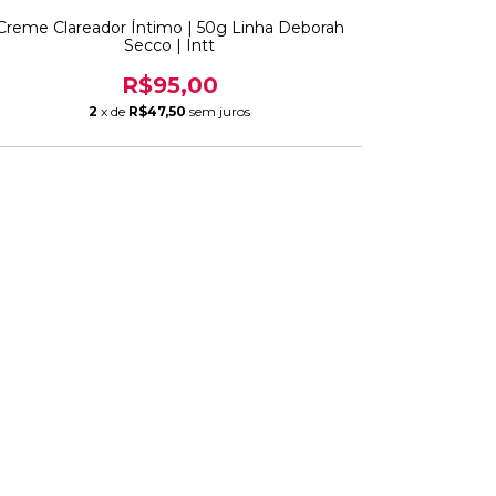
Creme Clareador Íntimo | 50g Linha Deborah
Secco | Intt
R$95,00
2
x de
R$47,50
sem juros