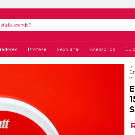
radores
Protese
Sexo anal
Acessórios
Cui
Iní
Es
e 
E
1
S