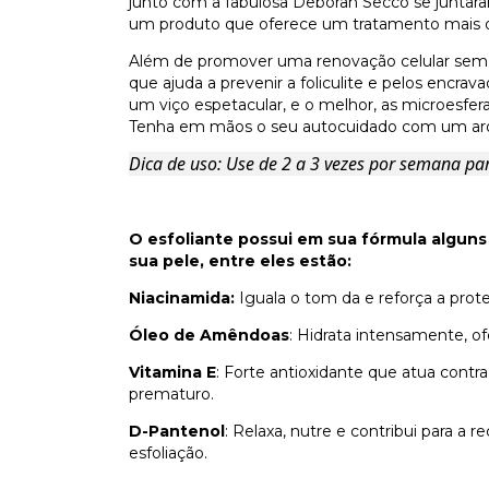
junto com a fabulosa Deborah Secco se juntar
um produto que oferece um tratamento mais do
Além de promover uma renovação celular sem ag
que ajuda a prevenir a foliculite e pelos encra
um viço espetacular, e o melhor, as microes
Tenha em mãos o seu autocuidado com um ar
Dica de uso: Use de 2 a 3 vezes por semana pa
O esfoliante possui em sua fórmula algun
sua pele, entre eles estão:
Niacinamida:
Iguala o tom da e reforça a pro
Óleo de Amêndoas
: Hidrata intensamente, of
Vitamina E
: Forte antioxidante que atua contra
prematuro.
D-Pantenol
: Relaxa, nutre e contribui para a
esfoliação.