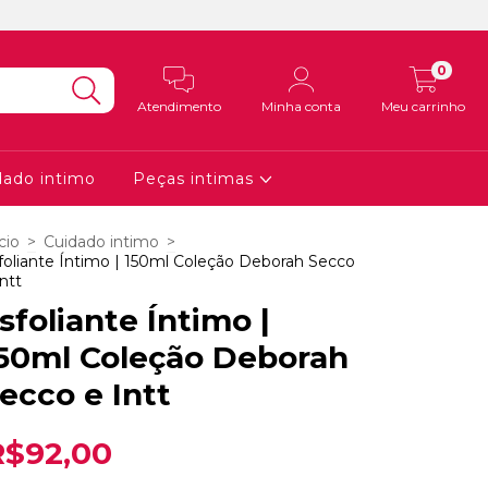
0
Atendimento
Minha conta
Meu carrinho
dado intimo
Peças intimas
cio
>
Cuidado intimo
>
foliante Íntimo | 150ml Coleção Deborah Secco
Intt
sfoliante Íntimo |
50ml Coleção Deborah
ecco e Intt
R$92,00