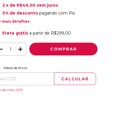
2
x de
R$46,00
sem juros
5% de desconto
pagando com Pix
r mais detalhes
Frete grátis
a partir de
R$299,00
ALTERAR CEP
regas para o CEP:
Meios de envio
CALCULAR
o sei meu CEP